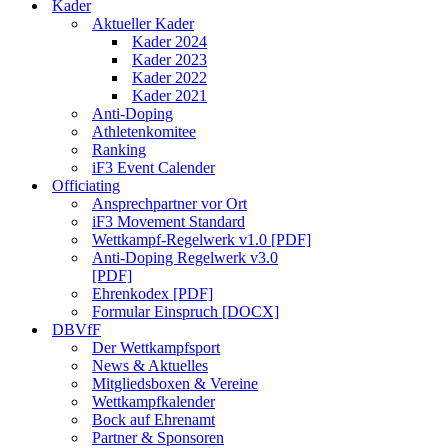
Kader
Aktueller Kader
Kader 2024
Kader 2023
Kader 2022
Kader 2021
Anti-Doping
Athletenkomitee
Ranking
iF3 Event Calender
Officiating
Ansprechpartner vor Ort
iF3 Movement Standard
Wettkampf-Regelwerk v1.0 [PDF]
Anti-Doping Regelwerk v3.0
[PDF]
Ehrenkodex [PDF]
Formular Einspruch [DOCX]
DBVfF
Der Wettkampfsport
News & Aktuelles
Mitgliedsboxen & Vereine
Wettkampfkalender
Bock auf Ehrenamt
Partner & Sponsoren