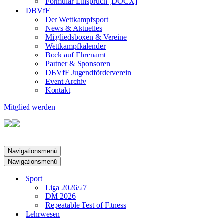
Formular Einspruch [DOCX]
DBVfF
Der Wettkampfsport
News & Aktuelles
Mitgliedsboxen & Vereine
Wettkampfkalender
Bock auf Ehrenamt
Partner & Sponsoren
DBVfF Jugendförderverein
Event Archiv
Kontakt
Mitglied werden
Navigationsmenü
Navigationsmenü
Sport
Liga 2026/27
DM 2026
Repeatable Test of Fitness
Lehrwesen