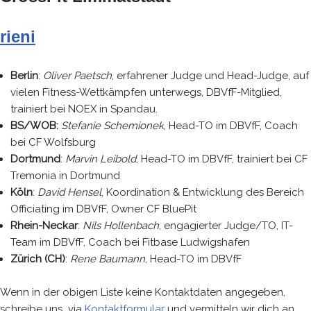
rieni
Berlin
:
Oliver Paetsch
, erfahrener Judge und Head-Judge, auf
vielen Fitness-Wettkämpfen unterwegs, DBVfF-Mitglied,
trainiert bei NOEX in Spandau.
BS/WOB:
Stefanie Schemionek
, Head-TO im DBVfF, Coach
bei CF Wolfsburg
Dortmund
:
Marvin Leibold
, Head-TO im DBVfF, trainiert bei CF
Tremonia in Dortmund
Köln
:
David Hensel
, Koordination & Entwicklung des Bereich
Officiating im DBVfF, Owner CF BluePit
Rhein-Neckar
:
Nils Hollenbach
, engagierter Judge/TO, IT-
Team im DBVfF, Coach bei Fitbase Ludwigshafen
Zürich (CH)
:
Rene Baumann
, Head-TO im DBVfF
Wenn in der obigen Liste keine Kontaktdaten angegeben,
schreibe uns via
Kontaktformular
und vermitteln wir dich an