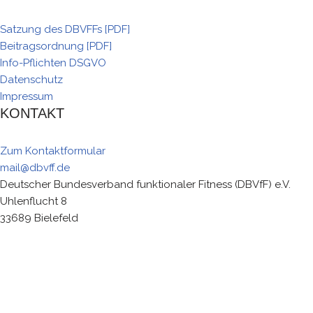
Satzung des DBVFFs [PDF]
Beitragsordnung [PDF]
Info-Pflichten DSGVO
Datenschutz
Impressum
KONTAKT
Zum Kontaktformular
mail@dbvff.de
Deutscher Bundesverband funktionaler Fitness (DBVfF) e.V.
Uhlenflucht 8
33689 Bielefeld
Um unsere Webseite für Sie optimal zu gestalten und
fortlaufend verbessern zu können, verwenden wir Cookies.
Durch die weitere Nutzung der Webseite stimmen Sie der
Verwendung von Cookies zu.
Weitere Informationen zu Cookies