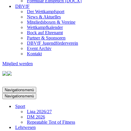
Formular Einspruch [DOCX]
DBVfF
Der Wettkampfsport
News & Aktuelles
Mitgliedsboxen & Vereine
Wettkampfkalender
Bock auf Ehrenamt
Partner & Sponsoren
DBVfF Jugendförderverein
Event Archiv
Kontakt
Mitglied werden
Navigationsmenü
Navigationsmenü
Sport
Liga 2026/27
DM 2026
Repeatable Test of Fitness
Lehrwesen