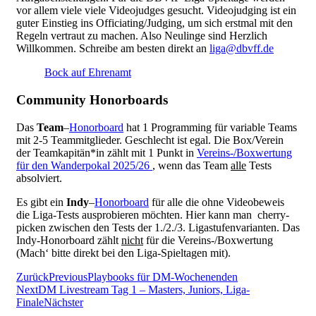
vor allem viele viele Videojudges gesucht. Videojudging ist ein
guter Einstieg ins Officiating/Judging, um sich erstmal mit den
Regeln vertraut zu machen. Also Neulinge sind Herzlich
Willkommen. Schreibe am besten direkt an
liga@dbvff.de
Bock auf Ehrenamt
Community Honorboards
Das
Team
–
Honorboard
hat 1 Programming für variable Teams
mit 2-5 Teammitglieder. Geschlecht ist egal. Die Box/Verein
der Teamkapitän*in zählt mit 1 Punkt in
Vereins-/Boxwertung
für den Wanderpokal 2025/26
, wenn das Team
alle
Tests
absolviert.
Es gibt ein
Indy
–
Honorboard
für alle die ohne Videobeweis
die Liga-Tests ausprobieren möchten. Hier kann man cherry-
picken zwischen den Tests der 1./2./3. Ligastufenvarianten. Das
Indy-Honorboard zählt
nicht
für die Vereins-/Boxwertung
(Mach‘ bitte direkt bei den Liga-Spieltagen mit).
Zurück
Previous
Playbooks für DM-Wochenenden
Next
DM Livestream Tag 1 – Masters, Juniors, Liga-
Finale
Nächster