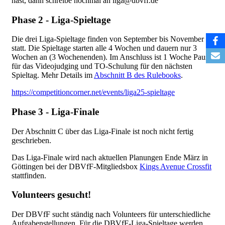
hast, dann schreibe nochmal an liga@dbvff.de
Phase 2 - Liga-Spieltage
Die drei Liga-Spieltage finden von September bis November
statt. Die Spieltage starten alle 4 Wochen und dauern nur 3
Wochen an (3 Wochenenden). Im Anschluss ist 1 Woche Pause
für das Videojudging und TO-Schulung für den nächsten
Spieltag. Mehr Details im
Abschnitt B des Rulebooks
.
https://competitioncorner.net/events/liga25-spieltage
Phase 3 - Liga-Finale
Der Abschnitt C über das Liga-Finale ist noch nicht fertig
geschrieben.
Das Liga-Finale wird nach aktuellen Planungen Ende März in
Göttingen bei der DBVfF-Mitgliedsbox
Kings Avenue Crossfit
stattfinden.
Volunteers gesucht!
Der DBVfF sucht ständig nach Volunteers für unterschiedliche
Aufgabenstellungen. Für die DBVfF-Liga-Spieltage werden