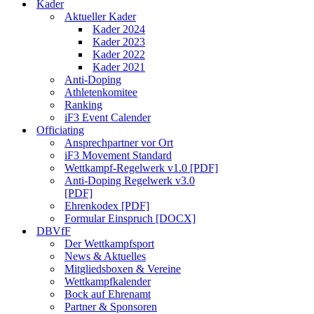
Kader
Aktueller Kader
Kader 2024
Kader 2023
Kader 2022
Kader 2021
Anti-Doping
Athletenkomitee
Ranking
iF3 Event Calender
Officiating
Ansprechpartner vor Ort
iF3 Movement Standard
Wettkampf-Regelwerk v1.0 [PDF]
Anti-Doping Regelwerk v3.0
[PDF]
Ehrenkodex [PDF]
Formular Einspruch [DOCX]
DBVfF
Der Wettkampfsport
News & Aktuelles
Mitgliedsboxen & Vereine
Wettkampfkalender
Bock auf Ehrenamt
Partner & Sponsoren