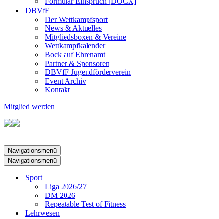
Formular Einspruch [DOCX]
DBVfF
Der Wettkampfsport
News & Aktuelles
Mitgliedsboxen & Vereine
Wettkampfkalender
Bock auf Ehrenamt
Partner & Sponsoren
DBVfF Jugendförderverein
Event Archiv
Kontakt
Mitglied werden
Navigationsmenü
Navigationsmenü
Sport
Liga 2026/27
DM 2026
Repeatable Test of Fitness
Lehrwesen