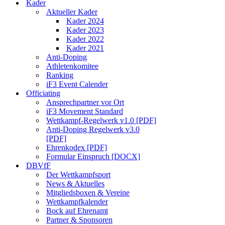
Kader
Aktueller Kader
Kader 2024
Kader 2023
Kader 2022
Kader 2021
Anti-Doping
Athletenkomitee
Ranking
iF3 Event Calender
Officiating
Ansprechpartner vor Ort
iF3 Movement Standard
Wettkampf-Regelwerk v1.0 [PDF]
Anti-Doping Regelwerk v3.0
[PDF]
Ehrenkodex [PDF]
Formular Einspruch [DOCX]
DBVfF
Der Wettkampfsport
News & Aktuelles
Mitgliedsboxen & Vereine
Wettkampfkalender
Bock auf Ehrenamt
Partner & Sponsoren