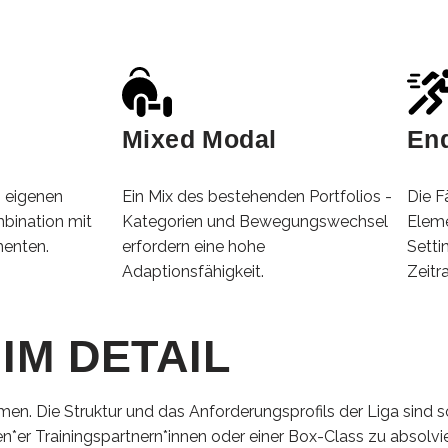
ständlich dem Leistungsniveau auf lokaler Ebene angepasst.
Mixed Modal
En
 eigenen
Ein Mix des bestehenden Portfolios -
Die F
bination mit
Kategorien und Bewegungswechsel
Eleme
menten.
erfordern eine hohe
Setti
Adaptionsfähigkeit.
Zeitr
IM DETAIL
men. Die Struktur und das Anforderungsprofils der Liga sind s
r Trainingspartnern*innen oder einer Box-Class zu absolvi