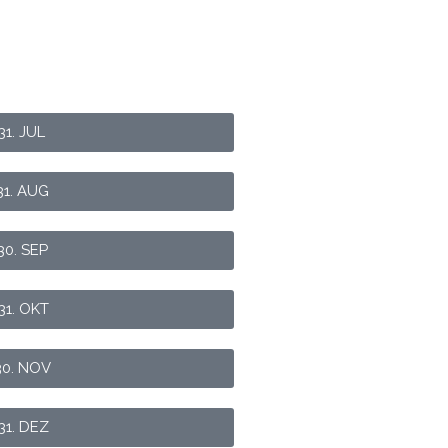
31. JUL
31. AUG
30. SEP
31. OKT
30. NOV
31. DEZ