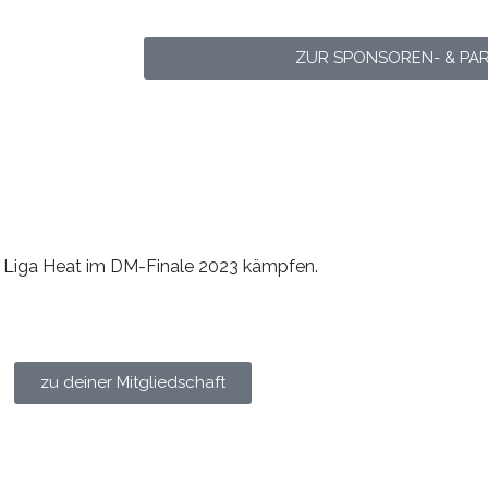
ZUR SPONSOREN- & PA
 Liga Heat im DM-Finale 2023 kämpfen.
zu deiner Mitgliedschaft
satz zum iF3 Medley (6 Testkategorien) aus 1-3 Tests der fo