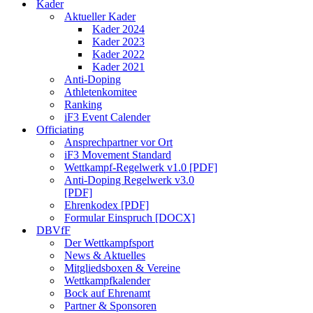
Kader
Aktueller Kader
Kader 2024
Kader 2023
Kader 2022
Kader 2021
Anti-Doping
Athletenkomitee
Ranking
iF3 Event Calender
Officiating
Ansprechpartner vor Ort
iF3 Movement Standard
Wettkampf-Regelwerk v1.0 [PDF]
Anti-Doping Regelwerk v3.0
[PDF]
Ehrenkodex [PDF]
Formular Einspruch [DOCX]
DBVfF
Der Wettkampfsport
News & Aktuelles
Mitgliedsboxen & Vereine
Wettkampfkalender
Bock auf Ehrenamt
Partner & Sponsoren