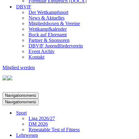
Formular Einspruch [DOCX]
DBVfF
Der Wettkampfsport
News & Aktuelles
Mitgliedsboxen & Vereine
Wettkampfkalender
Bock auf Ehrenamt
Partner & Sponsoren
DBVfF Jugendförderverein
Event Archiv
Kontakt
Mitglied werden
Navigationsmenü
Navigationsmenü
Sport
Liga 2026/27
DM 2026
Repeatable Test of Fitness
Lehrwesen