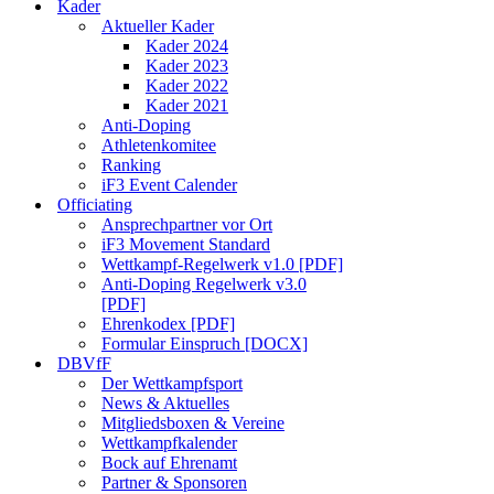
Kader
Aktueller Kader
Kader 2024
Kader 2023
Kader 2022
Kader 2021
Anti-Doping
Athletenkomitee
Ranking
iF3 Event Calender
Officiating
Ansprechpartner vor Ort
iF3 Movement Standard
Wettkampf-Regelwerk v1.0 [PDF]
Anti-Doping Regelwerk v3.0
[PDF]
Ehrenkodex [PDF]
Formular Einspruch [DOCX]
DBVfF
Der Wettkampfsport
News & Aktuelles
Mitgliedsboxen & Vereine
Wettkampfkalender
Bock auf Ehrenamt
Partner & Sponsoren