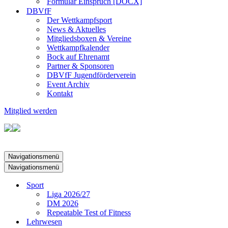
Formular Einspruch [DOCX]
DBVfF
Der Wettkampfsport
News & Aktuelles
Mitgliedsboxen & Vereine
Wettkampfkalender
Bock auf Ehrenamt
Partner & Sponsoren
DBVfF Jugendförderverein
Event Archiv
Kontakt
Mitglied werden
Navigationsmenü
Navigationsmenü
Sport
Liga 2026/27
DM 2026
Repeatable Test of Fitness
Lehrwesen