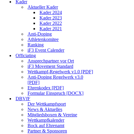
Kader
Aktueller Kader
Kader 2024
Kader 2023
Kader 2022
Kader 2021
Anti-Doping
Athletenkomitee
Ranking
iF3 Event Calender
Officiating
Ansprechpartner vor Ort
iF3 Movement Standard
Wettkampf-Regelwerk v1.0 [PDF]
Anti-Doping Regelwerk v3.0
[PDF]
Ehrenkodex [PDF]
Formular Einspruch [DOCX]
DBVfF
Der Wettkampfsport
News & Aktuelles
Mitgliedsboxen & Vereine
Wettkampfkalender
Bock auf Ehrenamt
Partner & Sponsoren