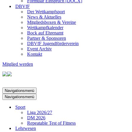
Formular Einspruch [DOCX]
DBVfF
Der Wettkampfsport
News & Aktuelles
Mitgliedsboxen & Vereine
Wettkampfkalender
Bock auf Ehrenamt
Partner & Sponsoren
DBVfF Jugendförderverein
Event Archiv
Kontakt
Mitglied werden
Navigationsmenü
Navigationsmenü
Sport
Liga 2026/27
DM 2026
Repeatable Test of Fitness
Lehrwesen