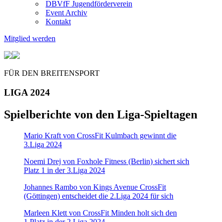
DBVfF Jugendförderverein
Event Archiv
Kontakt
Mitglied werden
FÜR DEN BREITENSPORT
LIGA 2024
Spielberichte von den Liga-Spieltagen
Mario Kraft von CrossFit Kulmbach gewinnt die
3.Liga 2024
Noemi Drej von Foxhole Fitness (Berlin) sichert sich
Platz 1 in der 3.Liga 2024
Johannes Rambo von Kings Avenue CrossFit
(Göttingen) entscheidet die 2.Liga 2024 für sich
Marleen Klett von CrossFit Minden holt sich den
1.Platz in der 2.Liga 2024