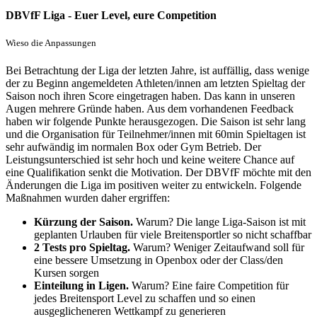
DBVfF Liga - Euer Level, eure Competition
Wieso die Anpassungen
Bei Betrachtung der Liga der letzten Jahre, ist auffällig, dass wenige
der zu Beginn angemeldeten Athleten/innen am letzten Spieltag der
Saison noch ihren Score eingetragen haben. Das kann in unseren
Augen mehrere Gründe haben. Aus dem vorhandenen Feedback
haben wir folgende Punkte herausgezogen. Die Saison ist sehr lang
und die Organisation für Teilnehmer/innen mit 60min Spieltagen ist
sehr aufwändig im normalen Box oder Gym Betrieb. Der
Leistungsunterschied ist sehr hoch und keine weitere Chance auf
eine Qualifikation senkt die Motivation. Der DBVfF möchte mit den
Änderungen die Liga im positiven weiter zu entwickeln. Folgende
Maßnahmen wurden daher ergriffen:
Kürzung der Saison.
Warum?
Die lange Liga-Saison ist mit
geplanten Urlauben für viele Breitensportler so nicht schaffbar
2 Tests pro Spieltag.
Warum?
Weniger Zeitaufwand soll für
eine bessere Umsetzung in Openbox oder der Class/den
Kursen sorgen
Einteilung in Ligen.
Warum?
Eine faire Competition für
jedes Breitensport Level zu schaffen und so einen
ausgeglicheneren Wettkampf zu generieren