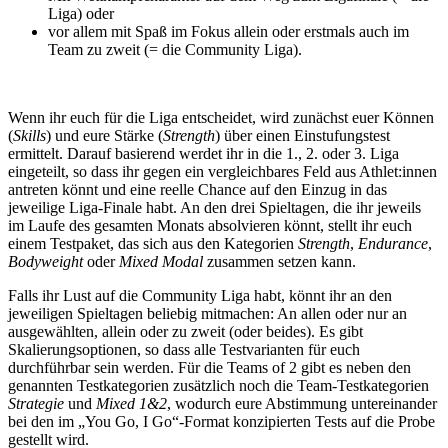
Liga) oder
vor allem mit Spaß im Fokus allein oder erstmals auch im
Team zu zweit (= die Community Liga).
Wenn ihr euch für die Liga entscheidet, wird zunächst euer Können
(
Skills
) und eure Stärke (
Strength
) über einen Einstufungstest
ermittelt. Darauf basierend werdet ihr in die 1., 2. oder 3. Liga
eingeteilt, so dass ihr gegen ein vergleichbares Feld aus Athlet:innen
antreten könnt und eine reelle Chance auf den Einzug in das
jeweilige Liga-Finale habt. An den drei Spieltagen, die ihr jeweils
im Laufe des gesamten Monats absolvieren könnt, stellt ihr euch
einem Testpaket, das sich aus den Kategorien
Strength
,
Endurance
,
Bodyweight
oder
Mixed
Modal
zusammen setzen kann.
Falls ihr Lust auf die Community Liga habt, könnt ihr an den
jeweiligen Spieltagen beliebig mitmachen: An allen oder nur an
ausgewählten, allein oder zu zweit (oder beides). Es gibt
Skalierungsoptionen, so dass alle Testvarianten für euch
durchführbar sein werden. Für die Teams of 2 gibt es neben den
genannten Testkategorien zusätzlich noch die Team-Testkategorien
Strategie
und
Mixed 1&2
, wodurch eure Abstimmung untereinander
bei den im „You Go, I Go“-Format konzipierten Tests auf die Probe
gestellt wird.