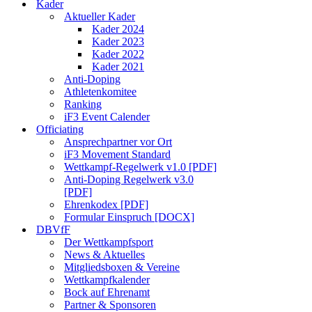
Kader
Aktueller Kader
Kader 2024
Kader 2023
Kader 2022
Kader 2021
Anti-Doping
Athletenkomitee
Ranking
iF3 Event Calender
Officiating
Ansprechpartner vor Ort
iF3 Movement Standard
Wettkampf-Regelwerk v1.0 [PDF]
Anti-Doping Regelwerk v3.0
[PDF]
Ehrenkodex [PDF]
Formular Einspruch [DOCX]
DBVfF
Der Wettkampfsport
News & Aktuelles
Mitgliedsboxen & Vereine
Wettkampfkalender
Bock auf Ehrenamt
Partner & Sponsoren