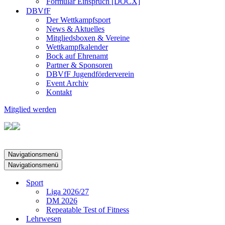
Formular Einspruch [DOCX]
DBVfF
Der Wettkampfsport
News & Aktuelles
Mitgliedsboxen & Vereine
Wettkampfkalender
Bock auf Ehrenamt
Partner & Sponsoren
DBVfF Jugendförderverein
Event Archiv
Kontakt
Mitglied werden
Navigationsmenü
Navigationsmenü
Sport
Liga 2026/27
DM 2026
Repeatable Test of Fitness
Lehrwesen