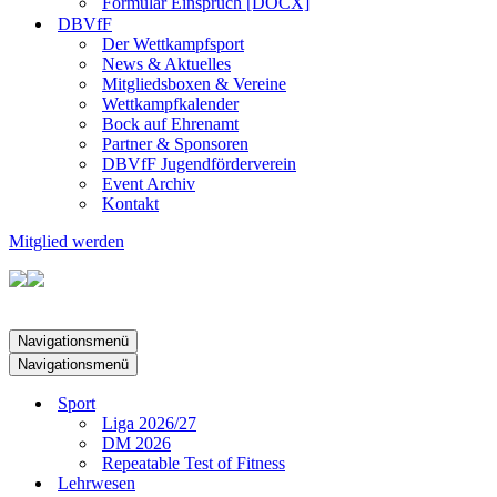
Formular Einspruch [DOCX]
DBVfF
Der Wettkampfsport
News & Aktuelles
Mitgliedsboxen & Vereine
Wettkampfkalender
Bock auf Ehrenamt
Partner & Sponsoren
DBVfF Jugendförderverein
Event Archiv
Kontakt
Mitglied werden
Navigationsmenü
Navigationsmenü
Sport
Liga 2026/27
DM 2026
Repeatable Test of Fitness
Lehrwesen