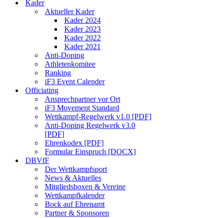
Kader
Aktueller Kader
Kader 2024
Kader 2023
Kader 2022
Kader 2021
Anti-Doping
Athletenkomitee
Ranking
iF3 Event Calender
Officiating
Ansprechpartner vor Ort
iF3 Movement Standard
Wettkampf-Regelwerk v1.0 [PDF]
Anti-Doping Regelwerk v3.0
[PDF]
Ehrenkodex [PDF]
Formular Einspruch [DOCX]
DBVfF
Der Wettkampfsport
News & Aktuelles
Mitgliedsboxen & Vereine
Wettkampfkalender
Bock auf Ehrenamt
Partner & Sponsoren