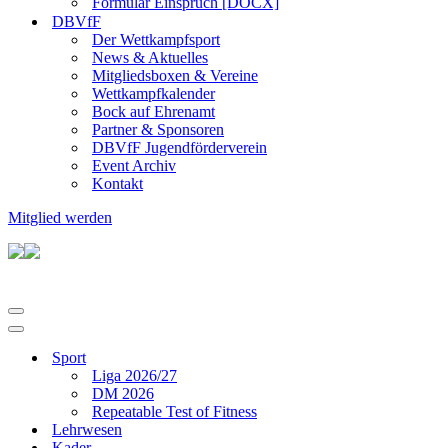
Formular Einspruch [DOCX]
DBVfF
Der Wettkampfsport
News & Aktuelles
Mitgliedsboxen & Vereine
Wettkampfkalender
Bock auf Ehrenamt
Partner & Sponsoren
DBVfF Jugendförderverein
Event Archiv
Kontakt
Mitglied werden
Navigationsmenü
Navigationsmenü
Sport
Liga 2026/27
DM 2026
Repeatable Test of Fitness
Lehrwesen
Kader